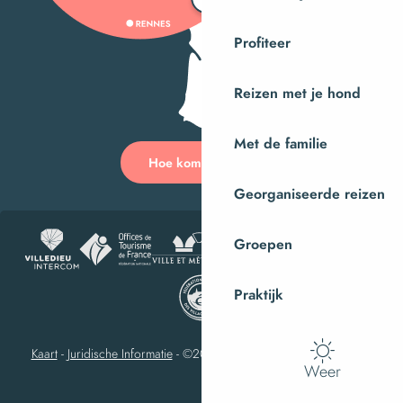
Profiteer
Reizen met je hond
Met de familie
Hoe kom ik daar?
Georganiseerde reizen
Groepen
Praktijk
Kaart
-
Juridische Informatie
-
©2023 Villedieu-les-Poêles Intercom
Weer