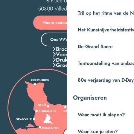
8 Place des Costils
50800 Villedieu-les-Poêles
Tril op het ritme van de 
Neem contact met ons op
Het Kunstnijverheidsfestiv
Ons VVV-kantoor
De Grand Sacre
Brochures
Voordelen
Druk Op
Tentoonstelling van amba
Groepen
80e verjaardag van D-Day
Organiseren
Waar moet ik slapen?
Waar kun je eten?