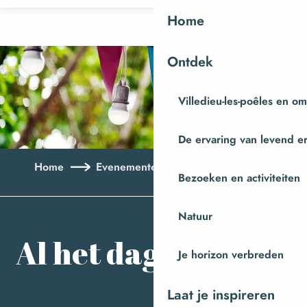
Aller
Home
au
contenu
Ontdek
principal
Villedieu-les-poêles en o
De ervaring van levend e
Home
Evenementen
Al het dagboek
Bezoeken en activiteiten
Aj
Natuur
Al het dagboek
Je horizon verbreden
Laat je inspireren