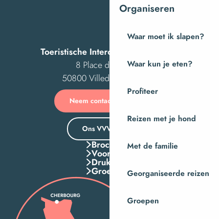
Organiseren
Waar moet ik slapen?
Toeristische Intercom van Villedieu
8 Place des Costils
Waar kun je eten?
50800 Villedieu-les-Poêles
Profiteer
Neem contact met ons op
Reizen met je hond
Ons VVV-kantoor
Brochures
Met de familie
Voordelen
Druk Op
Groepen
Georganiseerde reizen
Groepen