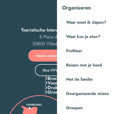
Organiseren
Waar moet ik slapen?
Toeristische Intercom van Villedieu
8 Place des Costils
Waar kun je eten?
50800 Villedieu-les-Poêles
Profiteer
Neem contact met ons op
Reizen met je hond
Ons VVV-kantoor
Brochures
Met de familie
Voordelen
Druk Op
Groepen
Georganiseerde reizen
Groepen