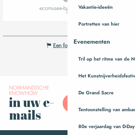
Vakantie-ideeën
ecomusee-baie.manche.fr
Portretten van hier
Evenementen
Een fout melden
Tril op het ritme van de 
Het Kunstnijverheidsfestiv
NORMANDISCHE
KNOWHOW
De Grand Sacre
in uw e-
Abonneer u op onze
nieuwsbrief
Tentoonstelling van amba
mails
80e verjaardag van D-Day