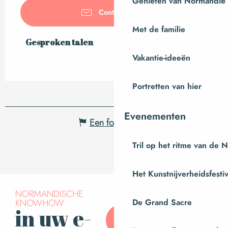
Genieten van Normandië
Contacteer ons
Met de familie
Gesproken talen
Gesproken talen
Vakantie-ideeën
Portretten van hier
Evenementen
Een fout melden
Tril op het ritme van de 
Het Kunstnijverheidsfestiv
NORMANDISCHE
KNOWHOW
De Grand Sacre
in uw e-
Abonneer u op onze
nieuwsbrief