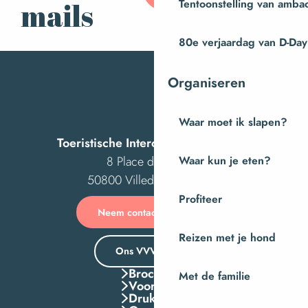
Tentoonstelling van amba
mails
80e verjaardag van D-Day
Organiseren
Waar moet ik slapen?
Toeristische Intercom van Villedieu
8 Place des Costils
Waar kun je eten?
50800 Villedieu-les-Poêles
Profiteer
Neem contact met ons op
Reizen met je hond
Ons VVV-kantoor
Brochures
Met de familie
Voordelen
Druk Op