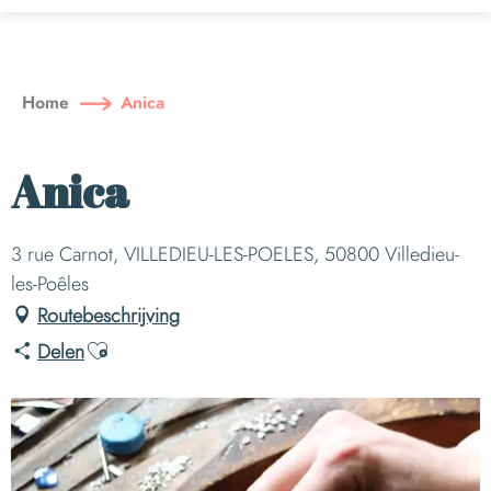
Aller
au
contenu
principal
Home
Anica
Anica
3 rue Carnot, VILLEDIEU-LES-POELES, 50800 Villedieu-
les-Poêles
Routebeschrijving
Ajouter aux favoris
Delen