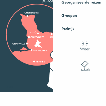
Groepen
Georganiseerde reizen
Groepen
Praktijk
Weer
Tickets
MENU
Zoek op
Ac
Voir les f
Hoe kom ik daar?