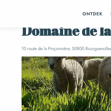
Aller
Home
Domaine de la Pinçonnière
au
ONTDEK
contenu
principal
Domaine de la
10 route de la Pinçonnière, 50800 Bourguenolle