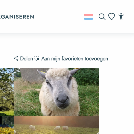
RGANISEREN
Zoek op
Acc
Voir les favo
Ajouter aux favoris
Delen
Aan mijn favorieten toevoegen