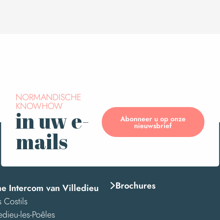
NORMANDISCHE
KNOWHOW
in uw e-
Abonneer u op onze
nieuwsbrief
mails
Brochures
he Intercom van Villedieu
 Costils
edieu-les-Poêles