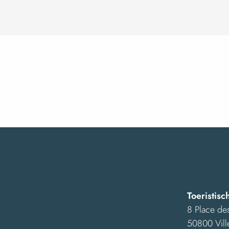
Toeristisc
8 Place des
50800 Vill