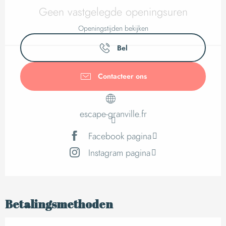
Openingstijden en c
Geen vastgelegde openingsuren
Openingstijden bekijken
Bel
Contacteer ons
escape-granville.fr
Facebook pagina
Instagram pagina
Betalingsmethoden