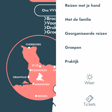
Reizen met je hond
Ons VVV-kantoor
Brochures
Met de familie
Voordelen
Druk Op
Groepen
Georganiseerde reizen
Groepen
Praktijk
Weer
Tickets