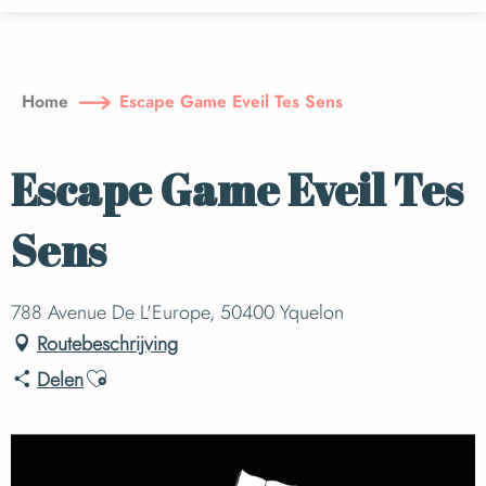
Aller
au
contenu
principal
Home
Escape Game Eveil Tes Sens
Escape Game Eveil Tes
Sens
788 Avenue De L'Europe, 50400 Yquelon
Routebeschrijving
Ajouter aux favoris
Delen