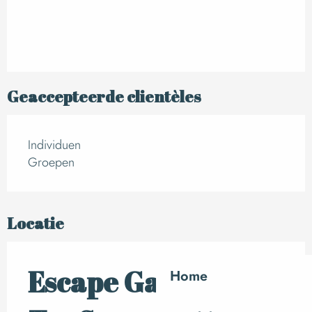
Geaccepteerde clientèles
Individuen
Groepen
Locatie
Escape Game Eveil
Home