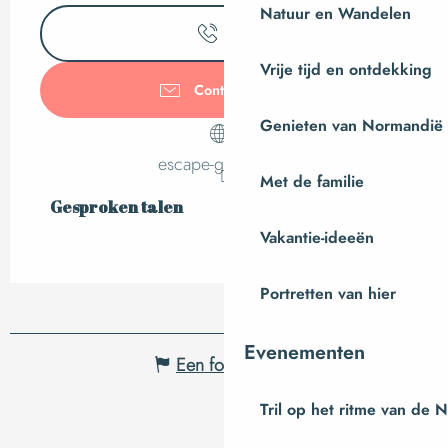
Natuur en Wandelen
Bel
Vrije tijd en ontdekking
Contacteer ons
Genieten van Normandië
escape-granville.fr
Met de familie
Gesproken talen
Gesproken talen
Vakantie-ideeën
Portretten van hier
Evenementen
Een fout melden
Tril op het ritme van de 