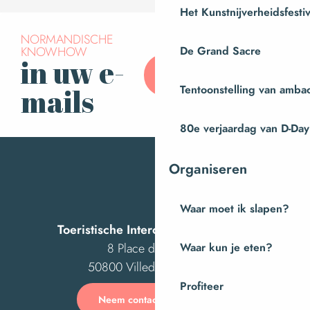
Het Kunstnijverheidsfestiv
NORMANDISCHE
KNOWHOW
De Grand Sacre
in uw e-
Abonneer u op onze
nieuwsbrief
Tentoonstelling van amba
mails
80e verjaardag van D-Day
Organiseren
Waar moet ik slapen?
Toeristische Intercom van Villedieu
8 Place des Costils
Waar kun je eten?
50800 Villedieu-les-Poêles
Profiteer
Neem contact met ons op