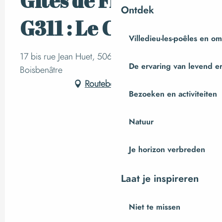
Gîtes de France
Ontdek
G311 : Le Clocher
Villedieu-les-poêles en o
17 bis rue Jean Huet, 50670 Coulouvray-
De ervaring van levend e
Boisbenâtre
Routebeschrijving
Bezoeken en activiteiten
Natuur
Je horizon verbreden
Laat je inspireren
Niet te missen