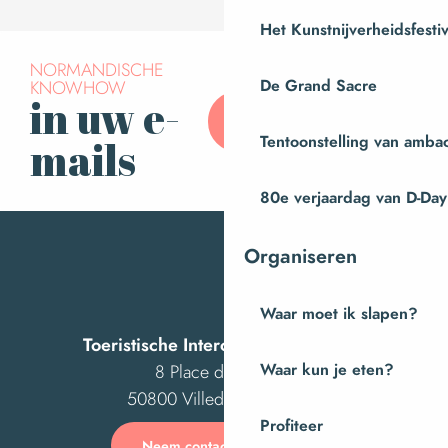
Het Kunstnijverheidsfestiv
NORMANDISCHE
De Grand Sacre
KNOWHOW
in uw e-
Abonneer u op onze
nieuwsbrief
Tentoonstelling van amba
mails
80e verjaardag van D-Day
Organiseren
Waar moet ik slapen?
Toeristische Intercom van Villedieu
Waar kun je eten?
8 Place des Costils
50800 Villedieu-les-Poêles
Profiteer
Neem contact met ons op