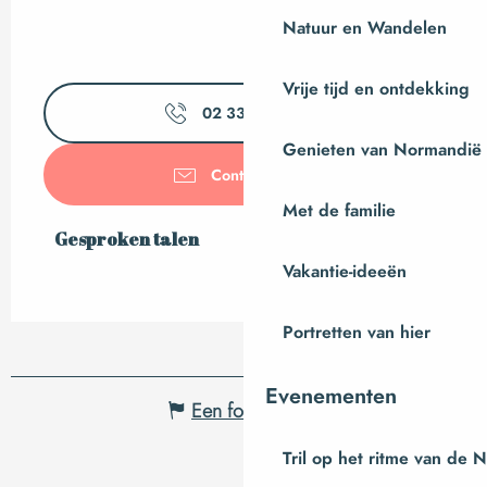
Natuur en Wandelen
Vrije tijd en ontdekking
02 33 56 28
▒▒
Genieten van Normandië
Contacteer ons
Met de familie
Gesproken talen
Gesproken talen
Vakantie-ideeën
Portretten van hier
Evenementen
Een fout melden
Tril op het ritme van de 