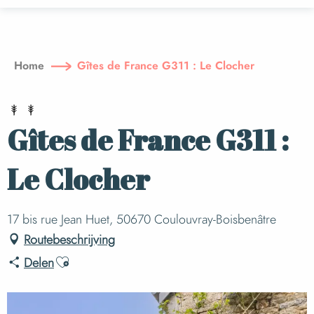
Aller
au
contenu
principal
Home
Gîtes de France G311 : Le Clocher
Gîtes de France G311 :
Le Clocher
17 bis rue Jean Huet, 50670 Coulouvray-Boisbenâtre
Routebeschrijving
Ajouter aux favoris
Delen