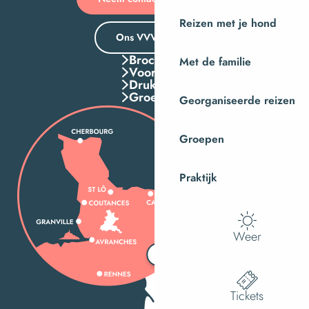
Reizen met je hond
Ons VVV-kantoor
Brochures
Met de familie
Voordelen
Druk Op
Groepen
Georganiseerde reizen
Groepen
Praktijk
Weer
Tickets