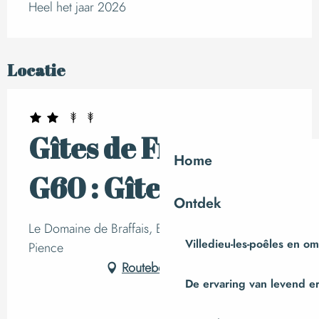
Heel het jaar 2026
Locatie
Gîtes de France
Home
G60 : Gîte Albert
Ontdek
Le Domaine de Braffais, BRAFFAIS, 50870 Sainte-
Villedieu-les-poêles en o
Pience
Routebeschrijving
De ervaring van levend e