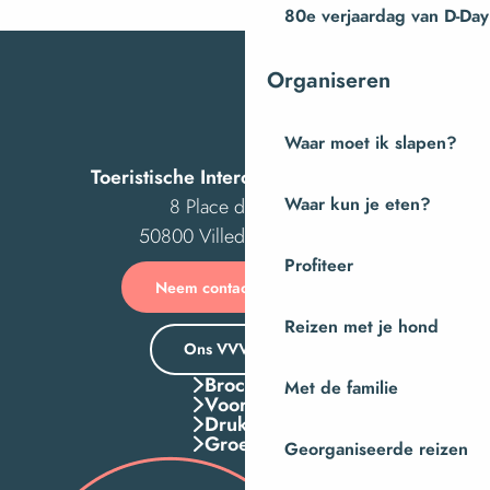
80e verjaardag van D-Day
Organiseren
Waar moet ik slapen?
Toeristische Intercom van Villedieu
Waar kun je eten?
8 Place des Costils
50800 Villedieu-les-Poêles
Profiteer
Neem contact met ons op
Reizen met je hond
Ons VVV-kantoor
Brochures
Met de familie
Voordelen
Druk Op
Groepen
Georganiseerde reizen