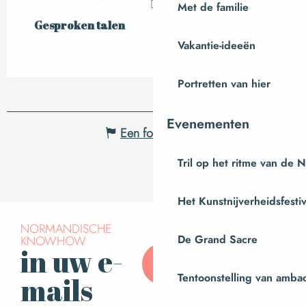
Met de familie
Gesproken talen
Gesproken talen
Vakantie-ideeën
Portretten van hier
Evenementen
Een fout melden
Tril op het ritme van de 
Het Kunstnijverheidsfestiv
NORMANDISCHE
De Grand Sacre
KNOWHOW
in uw e-
Abonneer u op onze
nieuwsbrief
Tentoonstelling van amba
mails