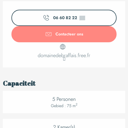
Openingstijden en c
06 60 82 22
▒▒
Contacteer ons
domainedebraffais.free.fr
Capaciteit
5 Personen
2
Gebied : 75 m
2 Kamer(s)