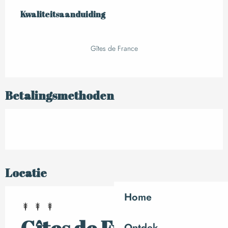
Dienstverlening
Kwaliteitsaanduiding
Kwaliteitsaanduiding
Gîtes de France
Betalingsmethoden
Locatie
Home
Ontdek