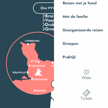
Reizen met je hond
Ons VVV-kantoor
Brochures
Met de familie
Voordelen
Druk Op
Groepen
Georganiseerde reizen
Groepen
Praktijk
Weer
Tickets