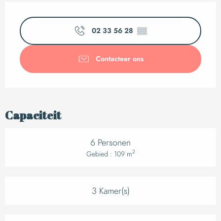
Openingstijden en c
02 33 56 28
▒▒
Contacteer ons
Capaciteit
6 Personen
2
Gebied : 109 m
3 Kamer(s)