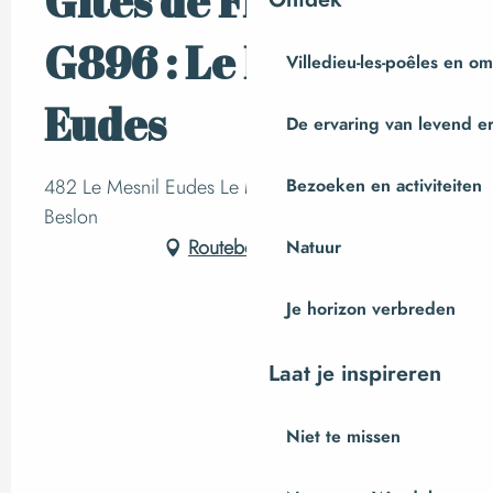
Gîtes de France
G896 : Le Mesnil
Villedieu-les-poêles en o
Eudes
De ervaring van levend e
482 Le Mesnil Eudes Le Mesnil Eudes, 50800
Bezoeken en activiteiten
Beslon
Routebeschrijving
Natuur
Je horizon verbreden
Laat je inspireren
Niet te missen