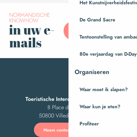
Het Kunstnijverheidsfestiv
NORMANDISCHE
De Grand Sacre
KNOWHOW
in uw e-
Abonneer u op onze
nieuwsbrief
Tentoonstelling van amba
mails
80e verjaardag van D-Day
Organiseren
Waar moet ik slapen?
Toeristische Intercom van Villedieu
Waar kun je eten?
8 Place des Costils
50800 Villedieu-les-Poêles
Profiteer
Neem contact met ons op