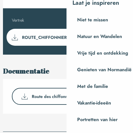
Laat je inspireren
Niet te missen
Vertrek
Saint-Pois
Praktische informa
Documentatie
Natuur en Wandelen
Met GP
ROUTE_CHIFFONNIERS_05
Vrije tijd en ontdekking
Genieten van Normandië
Documentatie
Met de familie
Route des chiffonniers_Etape5
Vakantie-ideeën
Portretten van hier