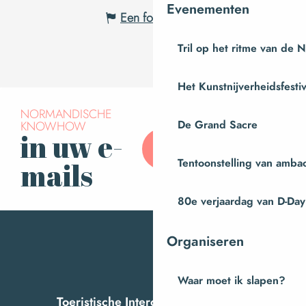
Evenementen
Een fout melden
Tril op het ritme van de 
Het Kunstnijverheidsfestiv
NORMANDISCHE
KNOWHOW
De Grand Sacre
in uw e-
Abonneer u op onze
nieuwsbrief
Tentoonstelling van amba
mails
80e verjaardag van D-Day
Organiseren
Waar moet ik slapen?
Toeristische Intercom van Villedieu