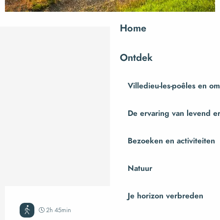
Home
Ontdek
Villedieu-les-poêles en o
De ervaring van levend e
Bezoeken en activiteiten
Natuur
Je horizon verbreden
2h 45min
Erg moeilijk