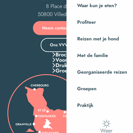
8 Place des Costils
Waar kun je eten?
50800 Villedieu-les-Poêles
Profiteer
Neem contact met ons op
Reizen met je hond
Ons VVV-kantoor
Brochures
Met de familie
Voordelen
Druk Op
Groepen
Georganiseerde reizen
Groepen
Praktijk
Weer