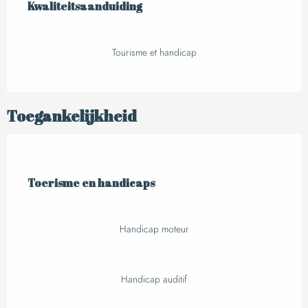
Kwaliteitsaanduiding
Kwaliteitsaanduiding
Tourisme et handicap
Toegankelijkheid
Toerisme en handicaps
Toerisme en handicaps
Handicap moteur
Handicap auditif