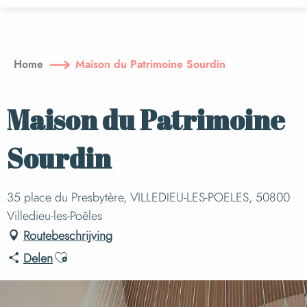
Aller
au
contenu
principal
Home
Maison du Patrimoine Sourdin
Maison du Patrimoine
Sourdin
35 place du Presbytère, VILLEDIEU-LES-POELES, 50800
Villedieu-les-Poêles
Routebeschrijving
Ajouter aux favoris
Delen