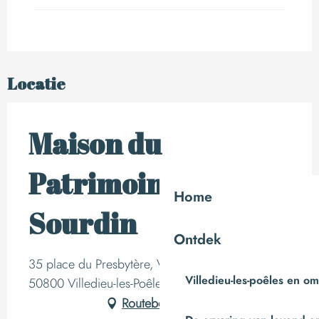
Locatie
Maison du
Patrimoine
Home
Sourdin
Ontdek
35 place du Presbytère, VILLEDIEU-LES-POELES,
Villedieu-les-poêles en o
50800 Villedieu-les-Poêles
Routebeschrijving