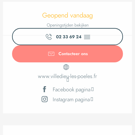
Openingstijden en c
Geopend vandaag
Openingstijden bekijken
02 33 69 24
▒▒
Contacteer ons
www.villedieu-les-poeles.fr
Facebook pagina
Instagram pagina
Dienstverlening