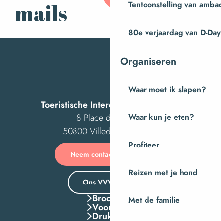
Tentoonstelling van amba
mails
80e verjaardag van D-Day
Organiseren
Waar moet ik slapen?
Toeristische Intercom van Villedieu
8 Place des Costils
Waar kun je eten?
50800 Villedieu-les-Poêles
Profiteer
Neem contact met ons op
Reizen met je hond
Ons VVV-kantoor
Brochures
Met de familie
Voordelen
Druk Op