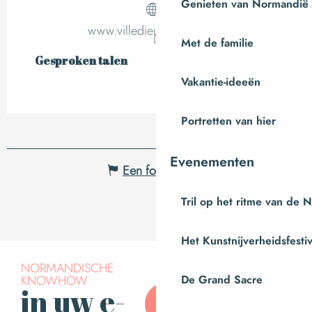
Genieten van Normandië
www.villedieu-les-poeles.fr
Met de familie
Gesproken talen
Gesproken talen
Vakantie-ideeën
Portretten van hier
Evenementen
Een fout melden
Tril op het ritme van de 
Het Kunstnijverheidsfestiv
NORMANDISCHE
KNOWHOW
De Grand Sacre
in uw e-
Abonneer u op onze
nieuwsbrief