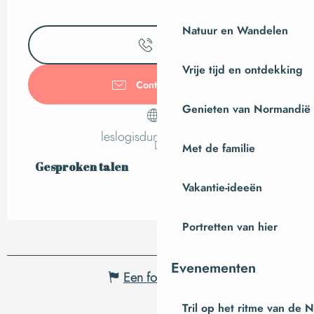
Natuur en Wandelen
Bel
Vrije tijd en ontdekking
Contacteer ons
Genieten van Normandië
leslogisdumanoir.com
Met de familie
Gesproken talen
Gesproken talen
Vakantie-ideeën
Portretten van hier
Evenementen
Een fout melden
Tril op het ritme van de 