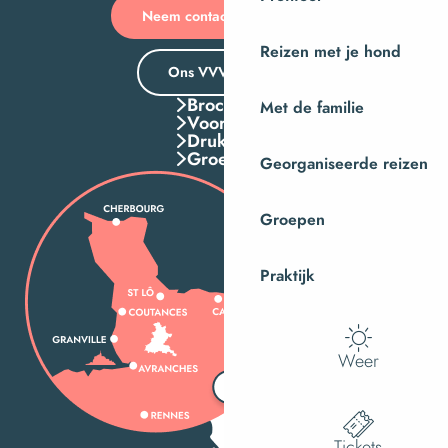
Neem contact met ons op
Reizen met je hond
Ons VVV-kantoor
Brochures
Met de familie
Voordelen
Druk Op
Groepen
Georganiseerde reizen
Groepen
Praktijk
Weer
Tickets