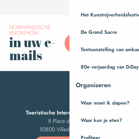
Het Kunstnijverheidsfestiv
NORMANDISCHE
De Grand Sacre
KNOWHOW
in uw e-
Abonneer u op onze
nieuwsbrief
Tentoonstelling van amba
mails
80e verjaardag van D-Day
Organiseren
Waar moet ik slapen?
Toeristische Intercom van Villedieu
Waar kun je eten?
8 Place des Costils
50800 Villedieu-les-Poêles
Profiteer