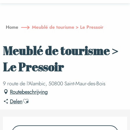
Aller
au
contenu
principal
Home
Meublé de tourisme > Le Pressoir
Meublé de tourisme >
Le Pressoir
9 route de l'Alambic, 50800 Saint-Maur-des-Bois
Routebeschrijving
Ajouter aux favoris
Delen
Openingstijden en c