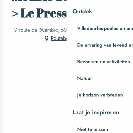
> Le Pressoir
Ontdek
Villedieu-les-poêles en o
9 route de l'Alambic, 50800 Saint-Maur-des-Bois
Routebeschrijving
De ervaring van levend e
Bezoeken en activiteiten
Natuur
Je horizon verbreden
Laat je inspireren
Niet te missen