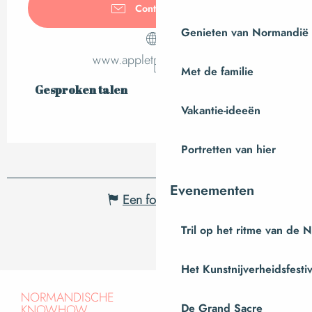
Contacteer ons
Genieten van Normandië
www.appletreehillgites.fr
Met de familie
Gesproken talen
Gesproken talen
Vakantie-ideeën
Portretten van hier
Evenementen
Een fout melden
Tril op het ritme van de 
Het Kunstnijverheidsfestiv
NORMANDISCHE
De Grand Sacre
KNOWHOW