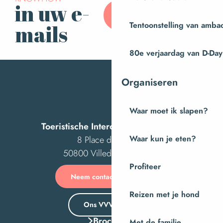
in uw e-
Abonneer u op onze
nieuwsbrief
Tentoonstelling van amba
mails
80e verjaardag van D-Day
Organiseren
Waar moet ik slapen?
Toeristische Intercom van Villedieu
Waar kun je eten?
8 Place des Costils
50800 Villedieu-les-Poêles
Profiteer
Neem contact met ons op
Reizen met je hond
Ons VVV-kantoor
Brochures
Met de familie