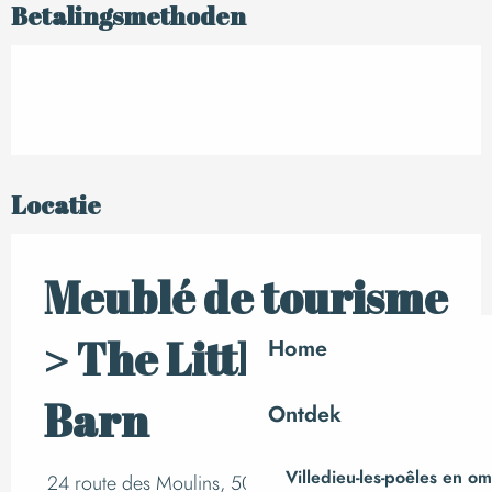
Betalingsmethoden
Locatie
Meublé de tourisme
> The Little Cider
Home
Barn
Ontdek
Villedieu-les-poêles en o
24 route des Moulins, 50800 Saint-Maur-des-Bois