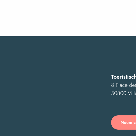
Vendredis "nature" : c'est d'la bombe !
Balades à poney dans la cité sourdine
Nuit des étoiles
Exposition "Le pissenlit, fleur de l'enfance"
Exposition "Ensemble"
Stage d'initiation à la dentelle aux fuseaux
Exposition "Reconstruction" - Mobilier et objets de l'après
Exposition Street Art "Murs de mémoire"
Espèces discrètes et monde secret, photographies par An
Les hommes, la nature et les paysages de la Baie
Toeristisc
8 Place des
50800 Vill
Neem co