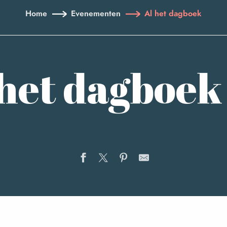
Home
Evenementen
Al het dagboek
 het dagboek
"Murs de mémoire"