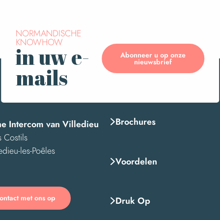
NORMANDISCHE
KNOWHOW
in uw e-
Abonneer u op onze
nieuwsbrief
mails
-guerre
dré Gloux
Brochures
he Intercom van Villedieu
 Costils
edieu-les-Poêles
Voordelen
ntact met ons op
Druk Op