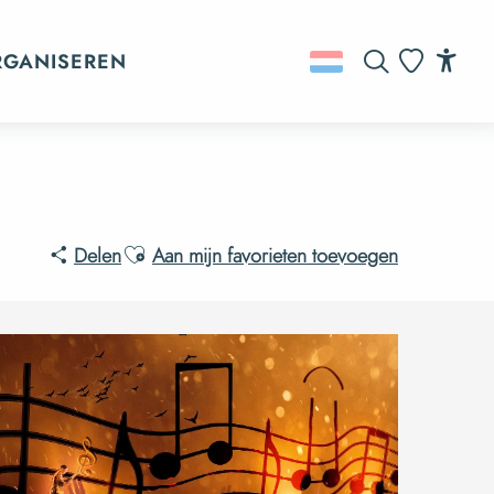
RGANISEREN
Zoek op
Acc
Voir les favo
Ajouter aux favoris
Delen
Aan mijn favorieten toevoegen