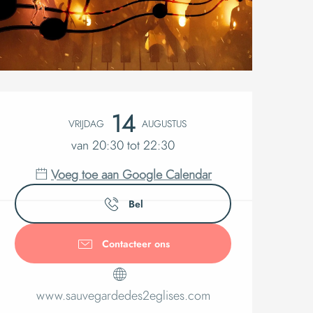
Openingsti
14
VRIJDAG
AUGUSTUS
van 20:30 tot 22:30
Voeg toe aan Google Calendar
Bel
Contacteer ons
www.sauvegardedes2eglises.com