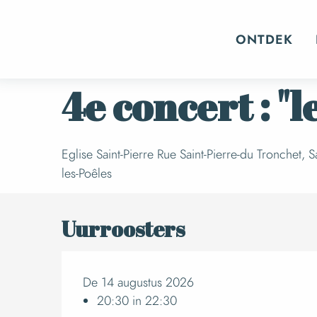
Aller
Home
Evenementen
Al het dagboek
au
ONTDEK
contenu
principal
Vrijdag 14 augustus van 20:30 tot 22:30
4e concert : "
Eglise Saint-Pierre Rue Saint-Pierre-du Tronchet, S
les-Poêles
Uurroosters
De 14 augustus 2026
20:30 in 22:30