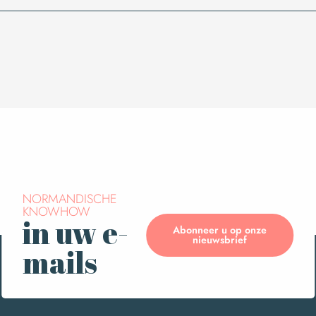
NORMANDISCHE
KNOWHOW
in uw e-
Abonneer u op onze
nieuwsbrief
mails