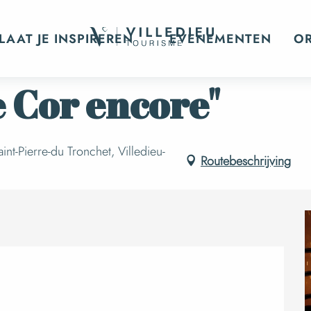
4e concert : "le Cor encore"
LAAT JE INSPIREREN
EVENEMENTEN
O
le Cor encore"
aint-Pierre-du Tronchet, Villedieu-
Routebeschrijving