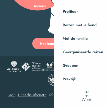
Profiteer
Reizen met je hond
Met de familie
Hoe kom ik daar?
Georganiseerde reizen
Groepen
Praktijk
Kaart
-
Juridische Informatie
-
©2023 Villedieu-les-Poêles Intercom
Weer