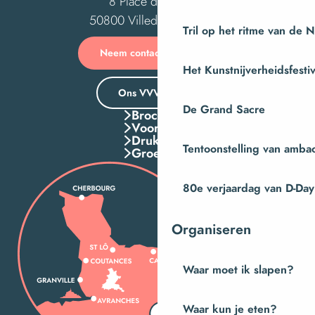
8 Place des Costils
50800 Villedieu-les-Poêles
Tril op het ritme van de 
Neem contact met ons op
Het Kunstnijverheidsfestiv
Ons VVV-kantoor
De Grand Sacre
Brochures
Voordelen
Druk Op
Tentoonstelling van amba
Groepen
80e verjaardag van D-Day
Organiseren
Waar moet ik slapen?
Waar kun je eten?