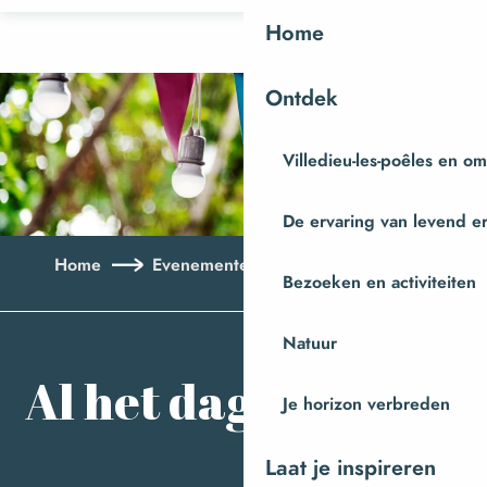
Aller
Home
au
contenu
Ontdek
principal
Villedieu-les-poêles en o
De ervaring van levend e
Home
Evenementen
Al het dagboek
Bezoeken en activiteiten
Aj
Natuur
Al het dagboek
Je horizon verbreden
Laat je inspireren