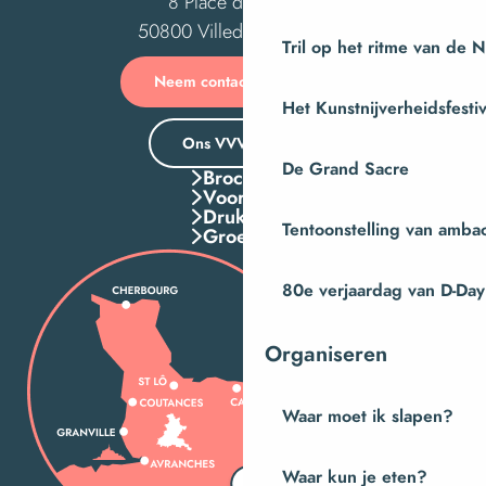
8 Place des Costils
50800 Villedieu-les-Poêles
Tril op het ritme van de 
Neem contact met ons op
Het Kunstnijverheidsfestiv
Ons VVV-kantoor
De Grand Sacre
Brochures
Voordelen
Druk Op
Tentoonstelling van amba
Groepen
80e verjaardag van D-Day
Organiseren
Waar moet ik slapen?
Waar kun je eten?