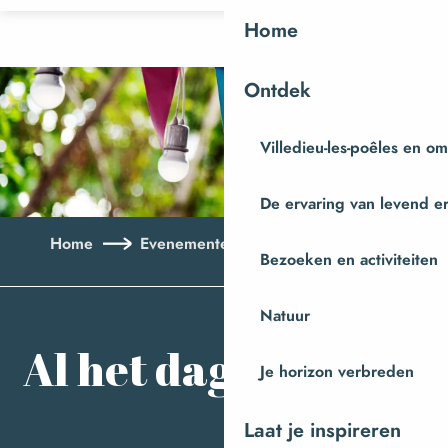
Aller
Home
au
contenu
Ontdek
principal
Villedieu-les-poêles en o
De ervaring van levend e
Home
Evenementen
Al het dagboek
Bezoeken en activiteiten
Aj
Natuur
Al het dagboek
Je horizon verbreden
Laat je inspireren