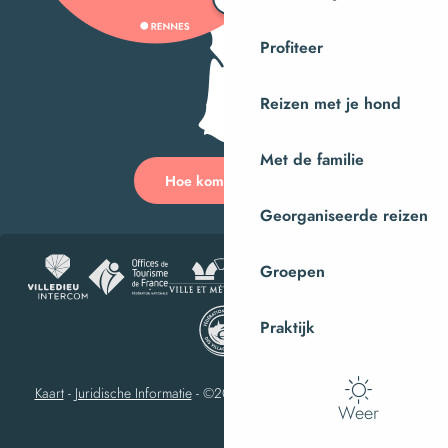
Profiteer
Reizen met je hond
Met de familie
Hoe kom ik daar?
Georganiseerde reizen
Groepen
Praktijk
Kaart
-
Juridische Informatie
-
©2023 Villedieu-les-Poêles Intercom
Weer