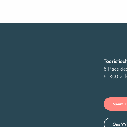
Toeristisc
8 Place des
50800 Vill
Neem co
Ons VV