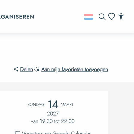
RGANISEREN
Zoek op
Acc
Voir les favo
Ajouter aux favoris
Delen
Aan mijn favorieten toevoegen
Openingsti
14
ZONDAG
MAART
2027
van 19:30 tot 22:00
Voeg toe aan Google Calendar