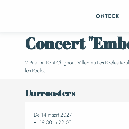
Aller
Home
Evenementen
Al het dagboek
au
ONTDEK
contenu
principal
Zondag 14 maart 2027 van 19:30 tot 22:00
Concert "Embe
2 Rue Du Pont Chignon, Villedieu-Les-Poêles-Rouf
les-Poêles
Uurroosters
De 14 maart 2027
19:30 in 22:00