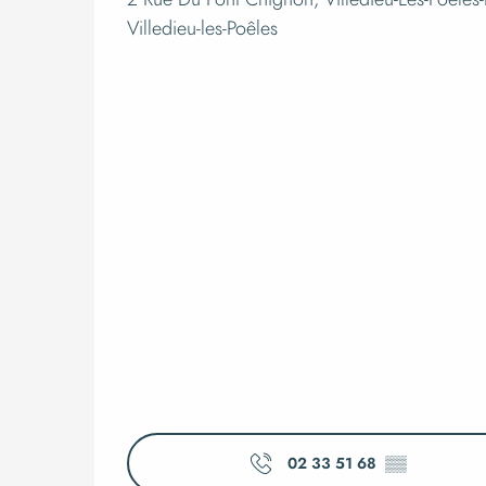
Villedieu-les-Poêles
02 33 51 68
▒▒