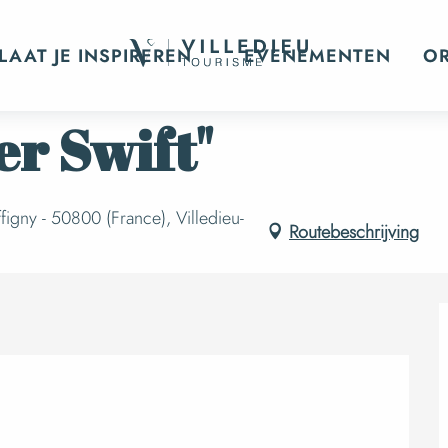
Concert "Ember Swift"
LAAT JE INSPIREREN
EVENEMENTEN
O
r Swift"
figny - 50800 (France), Villedieu-
Routebeschrijving