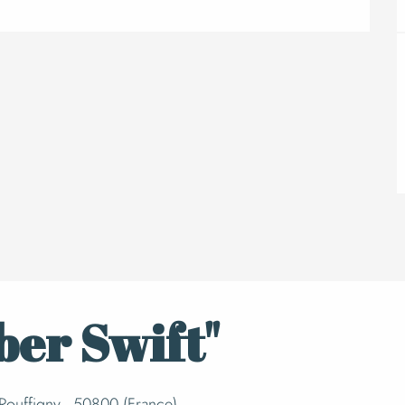
er Swift"
Rouffigny - 50800 (France),