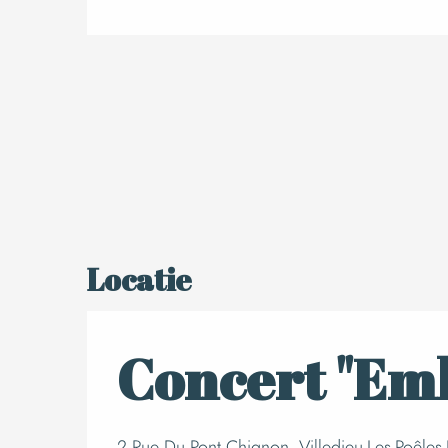
Locatie
Concert "Emb
2 Rue Du Pont Chignon, Villedieu-Les-Poêles-