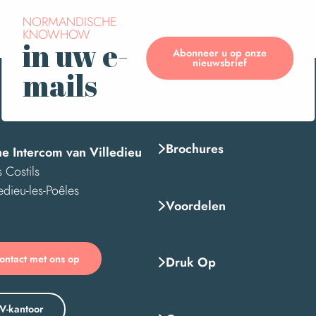
NORMANDISCHE
KNOWHOW
in uw e-
Abonneer u op onze
nieuwsbrief
mails
Brochures
he Intercom van Villedieu
 Costils
edieu-les-Poêles
Voordelen
ntact met ons op
Druk Op
V-kantoor