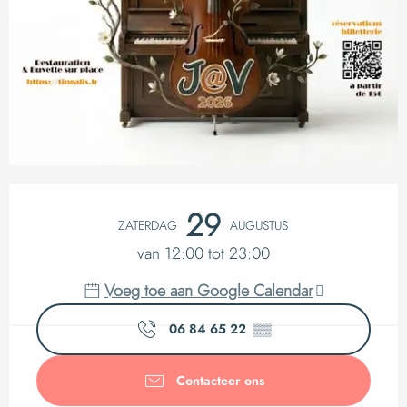
Openingstijden en c
29
ZATERDAG
AUGUSTUS
van 12:00 tot 23:00
Voeg toe aan Google Calendar
06 84 65 22
▒▒
Contacteer ons