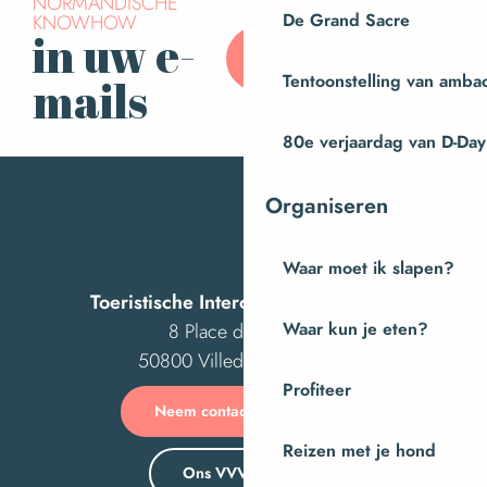
NORMANDISCHE
KNOWHOW
De Grand Sacre
in uw e-
Abonneer u op onze
nieuwsbrief
Tentoonstelling van amba
mails
80e verjaardag van D-Day
Organiseren
Waar moet ik slapen?
Toeristische Intercom van Villedieu
8 Place des Costils
Waar kun je eten?
50800 Villedieu-les-Poêles
Profiteer
Neem contact met ons op
Reizen met je hond
Ons VVV-kantoor