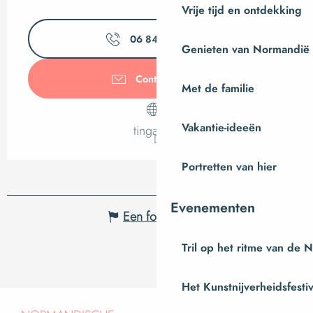
Vrije tijd en ontdekking
06 84 65 22
▒▒
Genieten van Normandië
Contacteer ons
Met de familie
Vakantie-ideeën
tingalis.fr
Portretten van hier
Evenementen
Een fout melden
Tril op het ritme van de 
Het Kunstnijverheidsfestiv