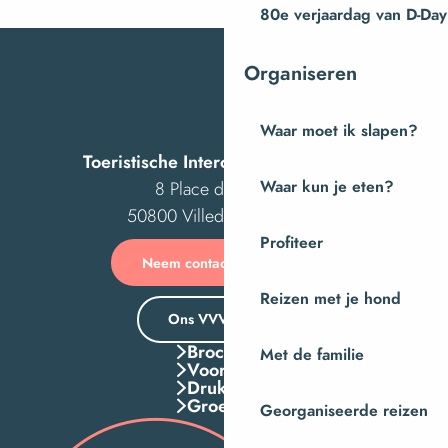
80e verjaardag van D-Day
Organiseren
Waar moet ik slapen?
Toeristische Intercom van Villedieu
Waar kun je eten?
8 Place des Costils
50800 Villedieu-les-Poêles
Profiteer
Neem contact met ons op
Reizen met je hond
Ons VVV-kantoor
Brochures
Met de familie
Voordelen
Druk Op
Groepen
Georganiseerde reizen