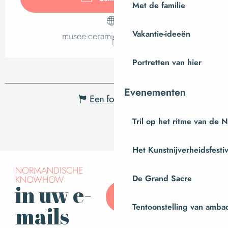
Met de familie
Vakantie-ideeën
musee-ceramique.manche.fr
Portretten van hier
Evenementen
Een fout melden
Tril op het ritme van de 
Het Kunstnijverheidsfestiv
NORMANDISCHE
De Grand Sacre
KNOWHOW
in uw e-
Abonneer u op onze
nieuwsbrief
Tentoonstelling van amba
mails