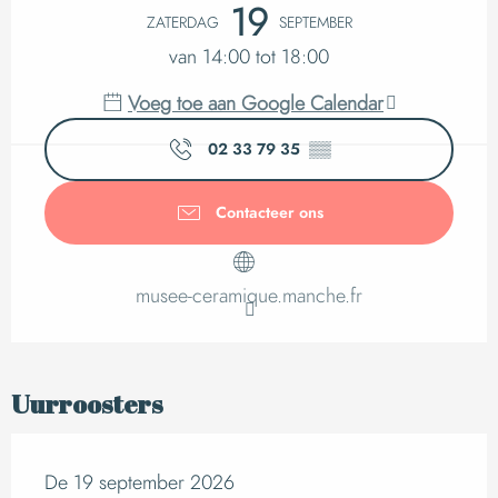
Openingstijden en c
19
ZATERDAG
SEPTEMBER
van 14:00 tot 18:00
Voeg toe aan Google Calendar
02 33 79 35
▒▒
Contacteer ons
musee-ceramique.manche.fr
Uurroosters
De 19 september 2026