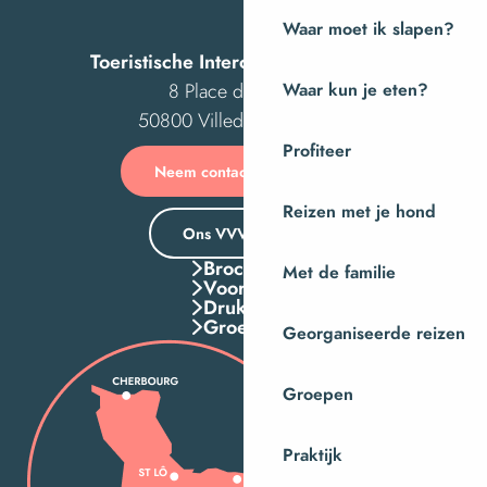
Waar moet ik slapen?
Toeristische Intercom van Villedieu
8 Place des Costils
Waar kun je eten?
50800 Villedieu-les-Poêles
Profiteer
Neem contact met ons op
Reizen met je hond
Ons VVV-kantoor
Brochures
Met de familie
Voordelen
Druk Op
Groepen
Georganiseerde reizen
Groepen
Praktijk