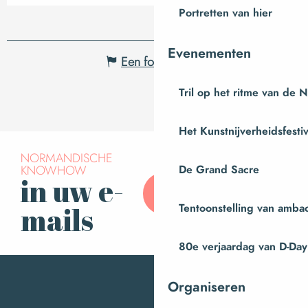
Portretten van hier
Evenementen
Een fout melden
Tril op het ritme van de 
Het Kunstnijverheidsfestiv
NORMANDISCHE
KNOWHOW
De Grand Sacre
in uw e-
Abonneer u op onze
nieuwsbrief
Tentoonstelling van amba
mails
80e verjaardag van D-Day
Organiseren