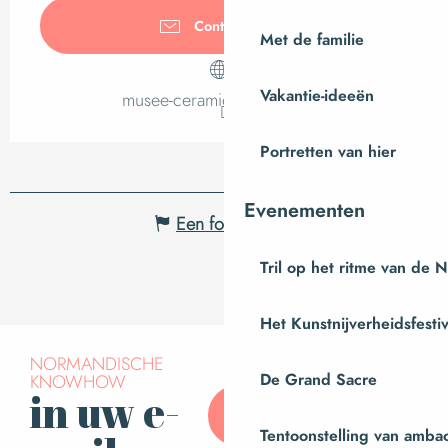
Contacteer ons
Met de familie
Vakantie-ideeën
musee-ceramique.manche.fr
Portretten van hier
Evenementen
Een fout melden
Tril op het ritme van de 
Het Kunstnijverheidsfestiv
NORMANDISCHE
De Grand Sacre
KNOWHOW
in uw e-
Abonneer u op onze
nieuwsbrief
Tentoonstelling van amba