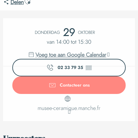
Ajouter aux favoris
Delen
Openingstijden en c
29
DONDERDAG
OKTOBER
van 14:00 tot 15:30
Voeg toe aan Google Calendar
02 33 79 35
▒▒
Contacteer ons
musee-ceramique.manche.fr