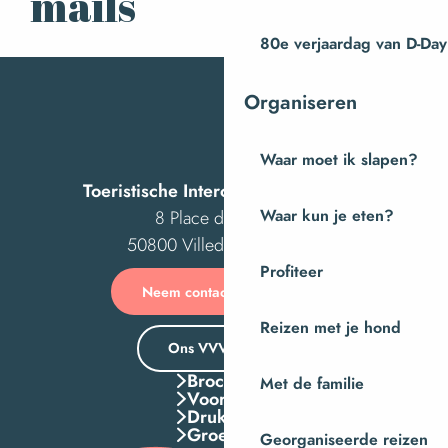
mails
80e verjaardag van D-Day
Organiseren
Waar moet ik slapen?
Toeristische Intercom van Villedieu
Waar kun je eten?
8 Place des Costils
50800 Villedieu-les-Poêles
Profiteer
Neem contact met ons op
Reizen met je hond
Ons VVV-kantoor
Brochures
Met de familie
Voordelen
Druk Op
Groepen
Georganiseerde reizen