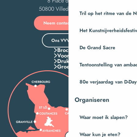
8 Place des Costils
50800 Villedieu-les-Poêles
Tril op het ritme van de 
Neem contact met ons op
Het Kunstnijverheidsfestiv
Ons VVV-kantoor
De Grand Sacre
Brochures
Voordelen
Druk Op
Tentoonstelling van amba
Groepen
80e verjaardag van D-Day
Organiseren
Waar moet ik slapen?
Waar kun je eten?