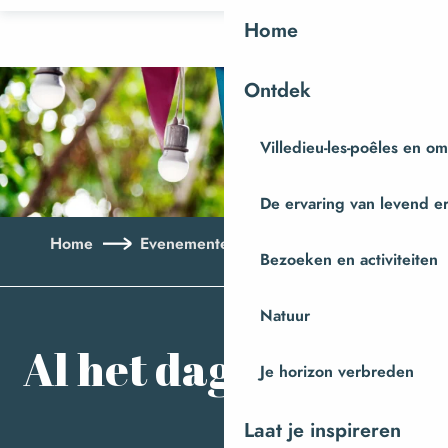
Aller
Home
au
contenu
Ontdek
principal
Villedieu-les-poêles en o
De ervaring van levend e
Home
Evenementen
Al het dagboek
Bezoeken en activiteiten
Aj
Natuur
Al het dagboek
Je horizon verbreden
Laat je inspireren