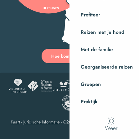
Profiteer
Reizen met je hond
Met de familie
Hoe kom ik daar?
Georganiseerde reizen
Groepen
Praktijk
Kaart
-
Juridische Informatie
-
©2023 Villedieu-les-Poêles Intercom
Weer