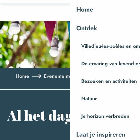
Aller
Home
au
contenu
Ontdek
principal
Villedieu-les-poêles en o
De ervaring van levend e
Home
Evenementen
Al het dagboek
Bezoeken en activiteiten
Aj
Natuur
Al het dagboek
Je horizon verbreden
Laat je inspireren