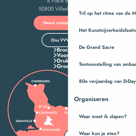
8 Place des Costils
50800 Villedieu-les-Poêles
Tril op het ritme van de 
Neem contact met ons op
Het Kunstnijverheidsfestiv
Ons VVV-kantoor
De Grand Sacre
Brochures
Voordelen
Druk Op
Tentoonstelling van amba
Groepen
80e verjaardag van D-Day
Organiseren
Waar moet ik slapen?
Waar kun je eten?