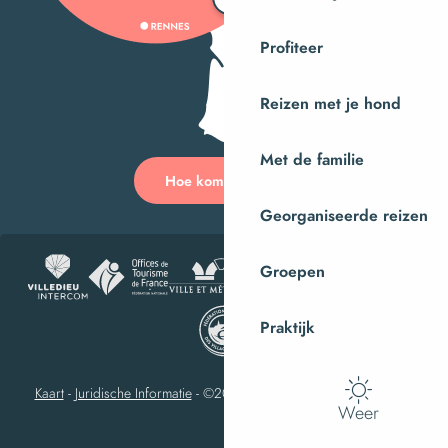
Profiteer
Reizen met je hond
Met de familie
Hoe kom ik daar?
Georganiseerde reizen
Groepen
Praktijk
Kaart
-
Juridische Informatie
-
©2023 Villedieu-les-Poêles Intercom
Weer