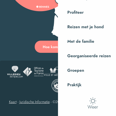
Profiteer
Reizen met je hond
Met de familie
Hoe kom ik daar?
Georganiseerde reizen
Groepen
Praktijk
Kaart
-
Juridische Informatie
-
©2023 Villedieu-les-Poêles Intercom
Weer