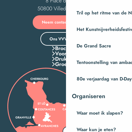
8 Place des Costils
50800 Villedieu-les-Poêles
Tril op het ritme van de 
Neem contact met ons op
Het Kunstnijverheidsfestiv
Ons VVV-kantoor
De Grand Sacre
Brochures
Voordelen
Druk Op
Tentoonstelling van amba
Groepen
80e verjaardag van D-Day
Organiseren
Waar moet ik slapen?
Waar kun je eten?