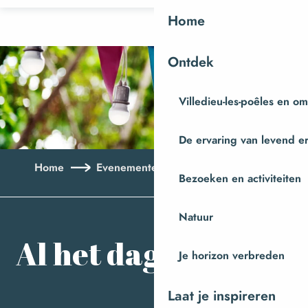
Aller
Home
au
contenu
Ontdek
principal
Villedieu-les-poêles en o
De ervaring van levend e
Home
Evenementen
Al het dagboek
Bezoeken en activiteiten
Aj
Natuur
Al het dagboek
Je horizon verbreden
Laat je inspireren