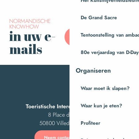
Het Kunstnijverheidsfestiv
De Grand Sacre
NORMANDISCHE
KNOWHOW
in uw e-
Abonneer u op onze
Tentoonstelling van amba
nieuwsbrief
mails
80e verjaardag van D-Day
Organiseren
Waar moet ik slapen?
Toeristische Intercom van Villedieu
Waar kun je eten?
8 Place des Costils
50800 Villedieu-les-Poêles
Profiteer
Neem contact met ons op