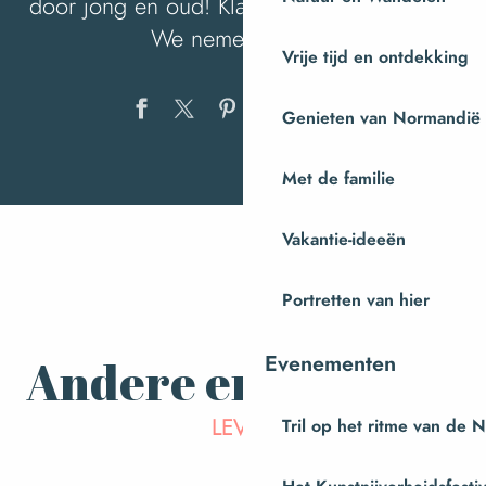
door jong en oud! Klaar om ons te volgen?
We nemen je mee!
Vrije tijd en ontdekking
Ajouter au
Genieten van Normandië
Met de familie
We nemen je mee… voor een
dagje naar l’Étape en forêt
Vakantie-ideeën
Portretten van hier
Andere ervaringen
Evenementen
LEVEN
Tril op het ritme van de 
Dierentuin Champrépus