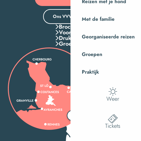
Reizen met je hond
Ons VVV-kantoor
Met de familie
Brochures
Voordelen
Georganiseerde reizen
Druk Op
Groepen
Groepen
Praktijk
Weer
Tickets