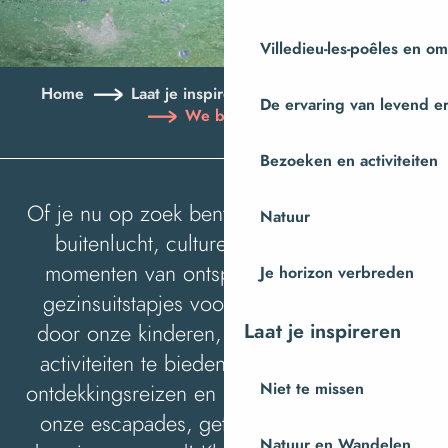
Villedieu-les-poêles en o
Home
Laat je inspireren
Met de familie
De ervaring van levend e
We brengen je…
Bezoeken en activiteiten
Of je nu op zoek bent naar avonturen in de
Natuur
buitenlucht, culturele ontdekkingen of
momenten van ontspanning, wij hebben
Je horizon verbreden
gezinsuitstapjes voor je getest, begeleid
Laat je inspireren
door onze kinderen, om je onvergetelijke
activiteiten te bieden . Volg ons op onze
ontdekkingsreizen en laat je inspireren door
Niet te missen
onze escapades, getest en goedgekeurd
Natuur en Wandelen