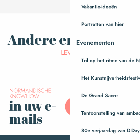
Vakantie-ideeën
Portretten van hier
Andere ervaringen
We nemen je mee op een
Evenementen
rondleiding op de Cara-Meuh
LEVEN
Tril op het ritme van de 
boerderij!
Het Kunstnijverheidsfestiv
NORMANDISCHE
KNOWHOW
De Grand Sacre
in uw e-
Abonneer u op onze
nieuwsbrief
Tentoonstelling van amba
mails
80e verjaardag van D-Day