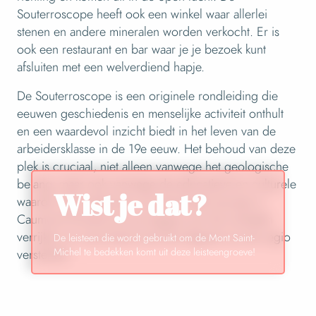
Souterroscope heeft ook een winkel waar allerlei
stenen en andere mineralen worden verkocht. Er is
ook een restaurant en bar waar je je bezoek kunt
afsluiten met een welverdiend hapje.
De Souterroscope is een originele rondleiding die
eeuwen geschiedenis en menselijke activiteit onthult
en een waardevol inzicht biedt in het leven van de
arbeidersklasse in de 19e eeuw. Het behoud van deze
plek is cruciaal, niet alleen vanwege het geologische
belang, maar ook vanwege de educatieve en culturele
Wist je dat?
waarde. Het verkennen van de Souterroscope in
Caumont-l’Éventé zal ons begrip van het verleden
verrijken en onze band met het erfgoed van de regio
De leisteen die wordt gebruikt om de Mont Saint-
Michel te bedekken komt uit deze leisteengroeve!
versterken.