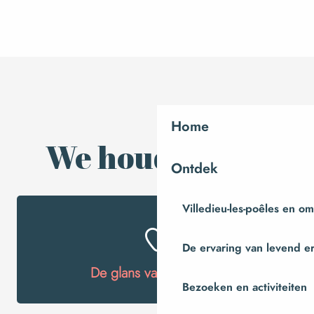
Home
We houden van
Ontdek
Villedieu-les-poêles en o
De ervaring van levend e
De glans van mineralen
Bezoeken en activiteiten