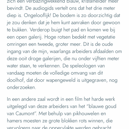
zich een verbazingwekkend blauw, kristalhelder meer
bevindt. De audiogids vertelt ons dat het drie meter
diep is. Ongelooflijk! De bodem is zo doorzichtig dat
je zou denken dat je hem kunt aanraken door gewoon
te bukken. Verderop buigt het pad en komen we bij
een open galerij. Hoge rotsen bedekt met vegetatie
omringen een tweede, groter meer. Dit is de oude
ingang van de mijn, waarlangs arbeiders afdaalden om
deze ooit droge galerijen, die nu onder vijftien meter
water staan, te verkennen. De speleologen van
vandaag moeten de volledige omvang van dit
doolhof, dat door wapengeweld is uitgegraven, nog
onderzoeken.
In een andere zaal wordt in een film het harde werk
uitgelegd van deze arbeiders van het “blauwe goud
van Caumont”. Met behulp van pikhouwelen en
hamers moesten ze grote blokken rots winnen, die
vervolgens naar de oppervlakte werden gebracht