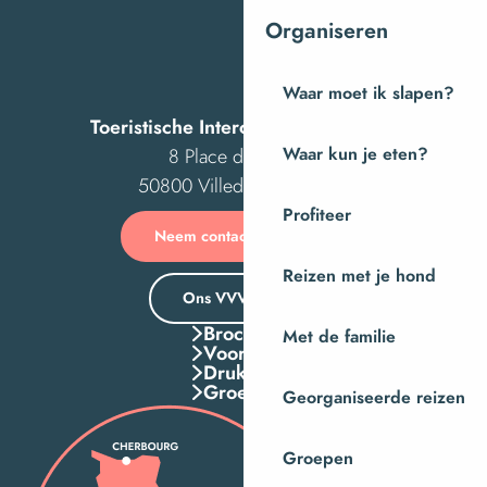
Organiseren
Waar moet ik slapen?
Toeristische Intercom van Villedieu
8 Place des Costils
Waar kun je eten?
50800 Villedieu-les-Poêles
Profiteer
Neem contact met ons op
Reizen met je hond
Ons VVV-kantoor
Brochures
Met de familie
Voordelen
Druk Op
Groepen
Georganiseerde reizen
Groepen