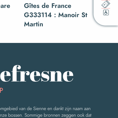
Gare
Gîtes de France
G333114 : Manoir St
Martin
efresne
P
roomgebied van de Sienne en dankt zijn naam aan
 onze bossen. Sommige bronnen zeggen ook dat