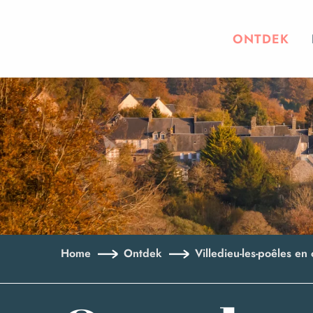
Aller
au
ONTDEK
contenu
principal
Home
Ontdek
Villedieu-les-poêles e