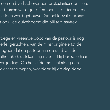
n een oud verhaal over een protestantse dominee,
de bliksem werd getroffen toen hij onder een es
die toen werd gebouwd. Simpel toeval of ironie
ms ook “de duivelsboom die bliksem aantrekt”
roege en vreemde dood van de pastoor is nog
erlei geruchten, van de minst originele tot de
n zeggen dat de pastoor aan de rand van de
atholieke kruisteken zag maken. Hij bespotte haar
s vergelding. Op hetzelfde moment sloeg een
proviseerde wapen, waardoor hij op slag dood