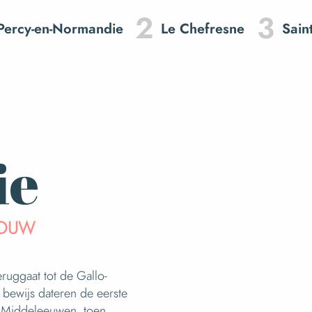
2
3
Percy-en-Normandie
Le Chefresne
Saint
ie
BOUW
uggaat tot de Gallo-
 bewijs dateren de eerste
de Middeleeuwen, toen