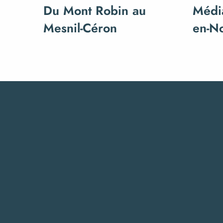
Du Mont Robin au
Médi
Mesnil-Céron
en-N