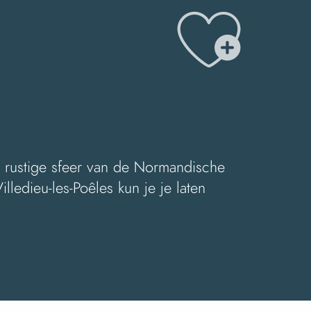
Ajo
e rustige sfeer van de Normandische
edieu-les-Poêles kun je je laten