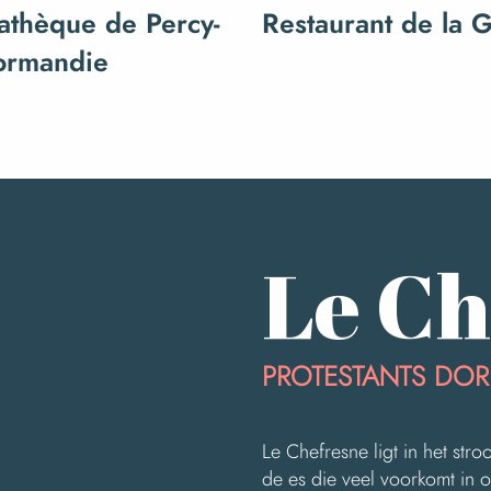
athèque de Percy-
Restaurant de la 
ormandie
Le Ch
PROTESTANTS DOR
Le Chefresne ligt in het st
de es die veel voorkomt in