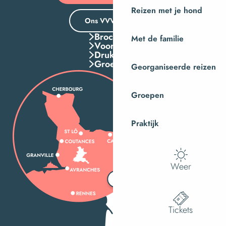
Reizen met je hond
Ons VVV-kantoor
Brochures
Met de familie
Voordelen
Druk Op
Groepen
Georganiseerde reizen
Groepen
Praktijk
Weer
Tickets