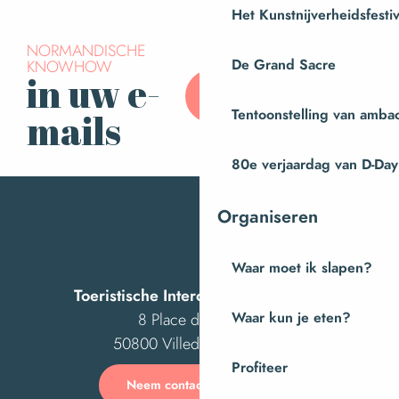
Het Kunstnijverheidsfestiv
NORMANDISCHE
KNOWHOW
De Grand Sacre
in uw e-
Abonneer u op onze
nieuwsbrief
Tentoonstelling van amba
mails
80e verjaardag van D-Day
Organiseren
Waar moet ik slapen?
Toeristische Intercom van Villedieu
8 Place des Costils
Waar kun je eten?
50800 Villedieu-les-Poêles
Profiteer
Neem contact met ons op