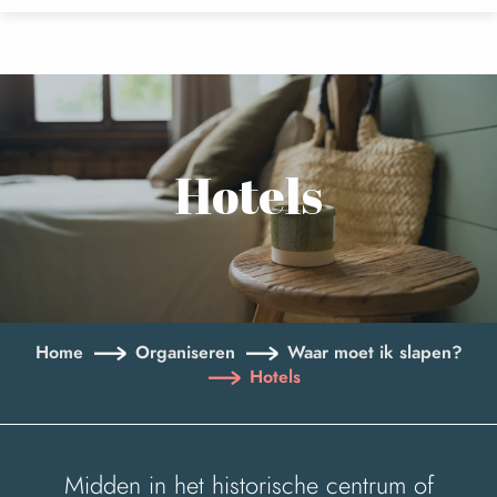
Aller
au
contenu
principal
Hotels
Home
Organiseren
Waar moet ik slapen?
Hotels
Midden in het historische centrum of