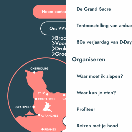
De Grand Sacre
Neem contact met ons op
Tentoonstelling van amba
Ons VVV-kantoor
Brochures
80e verjaardag van D-Day
Voordelen
Druk Op
Groepen
Organiseren
Waar moet ik slapen?
Waar kun je eten?
Profiteer
Reizen met je hond