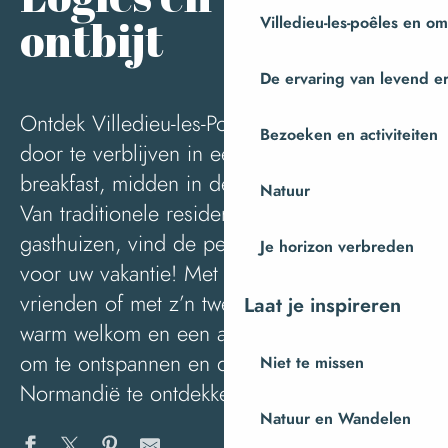
Aj
ontbijt
Villedieu-les-poêles en o
De ervaring van levend e
Ontdek Villedieu-les-Poêles en de omgeving
Bezoeken en activiteiten
door te verblijven in een charmante bed &
breakfast, midden in de natuur of in de stad.
Natuur
Van traditionele residenties tot luxe
gasthuizen, vind de perfecte accommodatie
Je horizon verbreden
voor uw vakantie! Met het gezin, met
vrienden of met z’n tweeën, geniet van een
Laat je inspireren
warm welkom en een authentieke omgeving
om te ontspannen en de schoonheid van
Niet te missen
Normandië te ontdekken.
Natuur en Wandelen