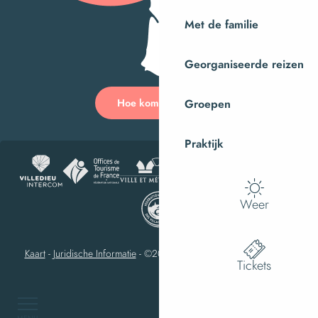
Met de familie
Georganiseerde reizen
Hoe kom ik daar?
Groepen
Praktijk
Weer
Kaart
-
Juridische Informatie
-
©2023 Villedieu-les-Poêles Intercom
Tickets