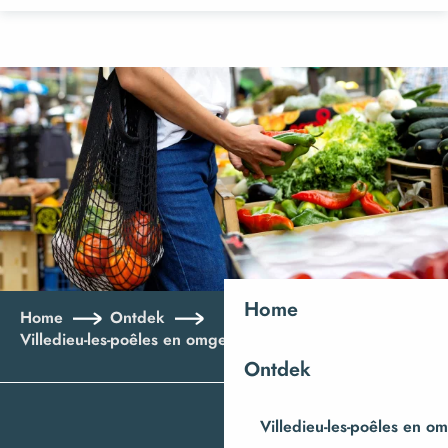
Aller
au
contenu
principal
Home
Home
Ontdek
Villedieu-les-poêles en omgeving
De markten
Ontdek
Villedieu-les-poêles en o