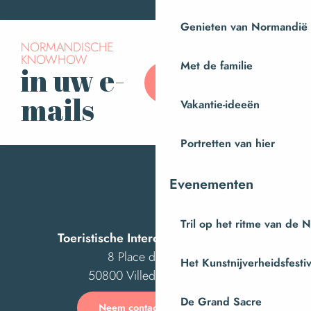
Le petit marché
Genieten van Normandië
Le marché de Percy
NORMANDISCHE
KNOWHOW
Le grand marché
Met de familie
in uw e-
Abonneer u op onze
Le marché de Fleury
nieuwsbrief
Marché de Saint-Pois
mails
Vakantie-ideeën
Portretten van hier
Evenementen
Tril op het ritme van de 
Toeristische Intercom van Villedieu
8 Place des Costils
Het Kunstnijverheidsfestiv
50800 Villedieu-les-Poêles
De Grand Sacre
Neem contact met ons op