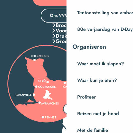
Tentoonstelling van amba
Ons VVV-kantoor
Brochures
80e verjaardag van D-Day
Voordelen
Druk Op
Groepen
Organiseren
Waar moet ik slapen?
Waar kun je eten?
Profiteer
Reizen met je hond
Met de familie