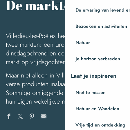
Ajou
De markten
De ervaring van levend e
Bezoeken en activiteiten
Villedieu-les-Poêles heeft het hele jaar door
Natuur
twee markten: een grote markt op
dinsdagochtend en een kleine aanvullende
Je horizon verbreden
markt op vrijdagochtend.
Maar niet alleen in Villedieu-les-Poêles kun je
Laat je inspireren
verse producten inslaan op de markt!
Sommige omliggende plaatsen hebben ook
Niet te missen
hun eigen wekelijkse markt.
Natuur en Wandelen
Vrije tijd en ontdekking